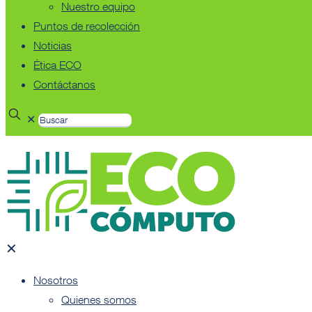
Nuestro equipo
Puntos de recolección
Noticias
Ética ECO
Contáctanos
✕
✕
Nosotros
Quienes somos