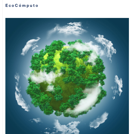
EcoCómputo