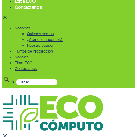
Ética ECO
Contáctanos
✕
Nosotros
Quienes somos
¿Cómo lo hacemos?
Nuestro equipo
Puntos de recolección
Noticias
Ética ECO
Contáctanos
✕
✕