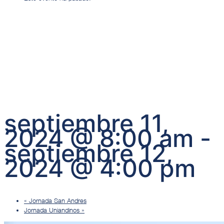
Jornada
Atlántico
septiembre 11,
2024 @ 8:00 am
-
septiembre 12,
2024 @ 4:00 pm
«
Jornada San Andres
Jornada Uniandinos
»