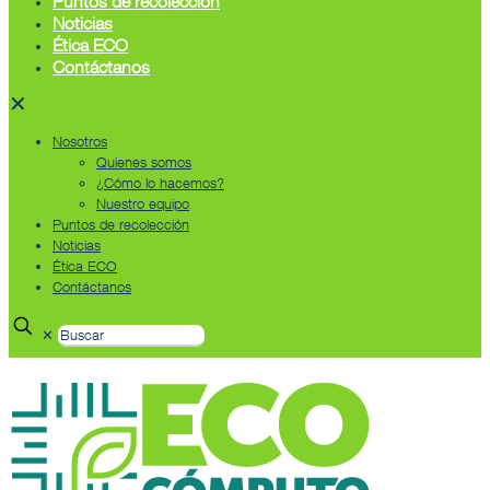
Puntos de recolección
Noticias
Ética ECO
Contáctanos
✕
Nosotros
Quienes somos
¿Cómo lo hacemos?
Nuestro equipo
Puntos de recolección
Noticias
Ética ECO
Contáctanos
✕